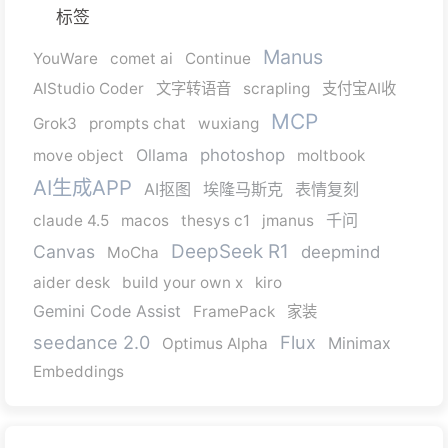
标签
Manus
YouWare
comet ai
Continue
AIStudio Coder
文字转语音
scrapling
支付宝AI收
MCP
Grok3
prompts chat
wuxiang
Ollama
photoshop
move object
moltbook
AI生成APP
AI抠图
埃隆马斯克
表情复刻
千问
claude 4.5
macos
thesys c1
jmanus
DeepSeek R1
Canvas
deepmind
MoCha
aider desk
build your own x
kiro
Gemini Code Assist
FramePack
家装
seedance 2.0
Flux
Minimax
Optimus Alpha
Embeddings