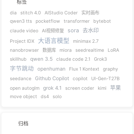
标签
dia
stitch 4.0
AIStudio Coder
实时画布
qwen3 tts
pocketflow
transformer
bytebot
sora
去水印
claude video
AI视频修复
大语言模型
Project IDX
minimax 2.7
nanobrowser
数据库
miora
seedrealtime
LoRA
qwen 3.5
skillhub
claude code 2.1
Grok3
字节跳动
openhuman
Flux 1 Kontext
graphy
Github Copilot
seedance
copilot
UI-Gen-T27B
苹果
grok 4.1
open autoglm
screen coder
kimi
move object
ds4
solo
归档