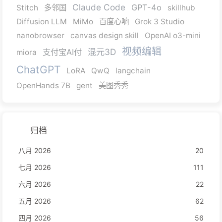
Claude Code
GPT-4o
Stitch
多邻国
skillhub
Diffusion LLM
MiMo
百度心响
Grok 3 Studio
nanobrowser
canvas design skill
OpenAI o3-mini
视频编辑
混元3D
支付宝AI付
miora
ChatGPT
LoRA
QwQ
langchain
OpenHands 7B
gent
美图秀秀
归档
八月 2026
20
七月 2026
111
六月 2026
22
五月 2026
62
四月 2026
56