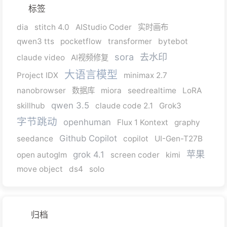
标签
dia
stitch 4.0
AIStudio Coder
实时画布
qwen3 tts
pocketflow
transformer
bytebot
sora
去水印
claude video
AI视频修复
大语言模型
Project IDX
minimax 2.7
nanobrowser
数据库
miora
seedrealtime
LoRA
qwen 3.5
skillhub
claude code 2.1
Grok3
字节跳动
openhuman
Flux 1 Kontext
graphy
Github Copilot
seedance
copilot
UI-Gen-T27B
苹果
grok 4.1
open autoglm
screen coder
kimi
move object
ds4
solo
归档