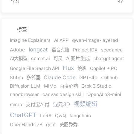
学习
47
标签
Imagine Explainers
AI APP
qwen-image-layered
longcat
Adobe
语音克隆
Project IDX
seedance
AI图片生成
AI大模型
comet ai
可灵
chatgpt agent
Flux
Google File Search API
绘想
Copilot + PC
Claude Code
GPT-4o
Stitch
多邻国
skillhub
Diffusion LLM
MiMo
百度心响
Grok 3 Studio
nanobrowser
canvas design skill
OpenAI o3-mini
视频编辑
混元3D
支付宝AI付
miora
ChatGPT
LoRA
QwQ
langchain
OpenHands 7B
gent
美图秀秀