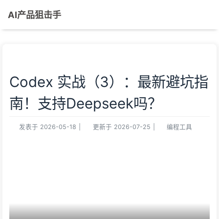
AI产品狙击手
Codex 实战（3）：最新避坑指
南！支持Deepseek吗？
发表于
2026-05-18
|
更新于
2026-07-25
|
编程工具