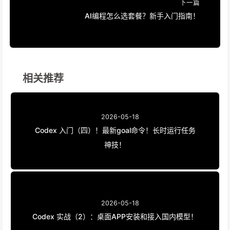
下一篇
AI编程怎么选套餐？新手入门指南！
相关推荐
2026-05-18
Codex 入门（四）！最新goal命令！长时运行任务
神技！
2026-05-18
Codex 实战（2）：桌面APP安装和接入国内模型！