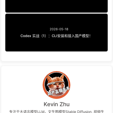
2026-05-18
Codex 实战（1）：CLI安装和接入国产模型！
Kevin Zhu
专注于大语言模型LLM，文生图模型Stable Diffusion, 视频生