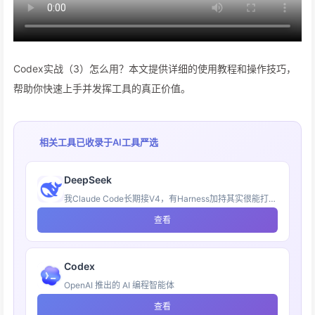
Codex实战（3）怎么用？本文提供详细的使用教程和操作技巧，
帮助你快速上手并发挥工具的真正价值。
相关工具已收录于
AI工具严选
DeepSeek
我Claude Code长期接V4，有Harness加持其实很能打！我愿称之为性价比之王！
查看
Codex
OpenAI 推出的 AI 编程智能体
查看