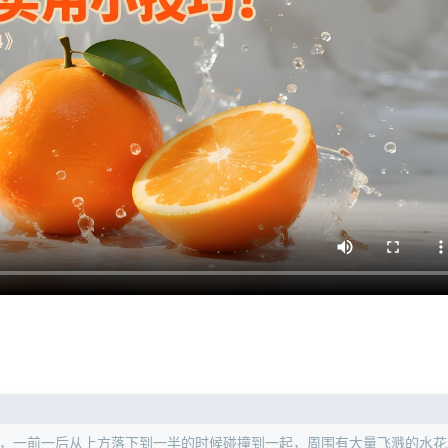
子，一前一后从上方落下到一半的时候碰撞到一起，周围有大量飞溅的水