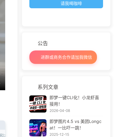
请我喝咖啡
公告
进群或商务合作请加我微信
系列文章
即梦一键CLI化！小龙虾直
接用！
2026-04-08
即梦图片4.5 vs 美团Longc
at！一比吓一跳！
2025-12-15
花和水滴，背景为暖橙色渐变，光线柔和且带有光晕效果，超写实风格，