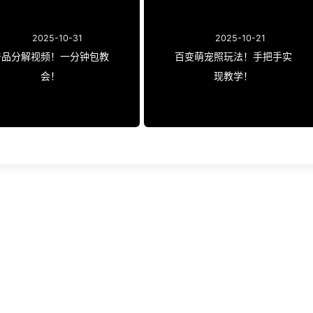
2025-10-31
2025-10-21
产品分解视频！一分钟包教
百变萌宠照玩法！手把手实
会！
现教学！