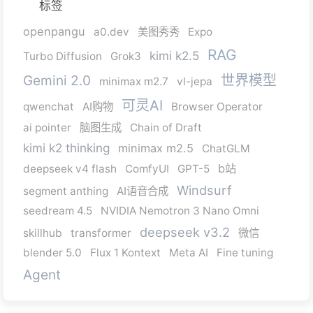
标签
openpangu
a0.dev
美图秀秀
Expo
RAG
kimi k2.5
Turbo Diffusion
Grok3
Gemini 2.0
世界模型
minimax m2.7
vl-jepa
可灵AI
qwenchat
AI购物
Browser Operator
ai pointer
脑图生成
Chain of Draft
kimi k2 thinking
minimax m2.5
ChatGLM
b站
deepseek v4 flash
ComfyUI
GPT-5
Windsurf
segment anthing
AI语音合成
seedream 4.5
NVIDIA Nemotron 3 Nano Omni
deepseek v3.2
skillhub
transformer
微信
blender 5.0
Flux 1 Kontext
Meta AI
Fine tuning
Agent