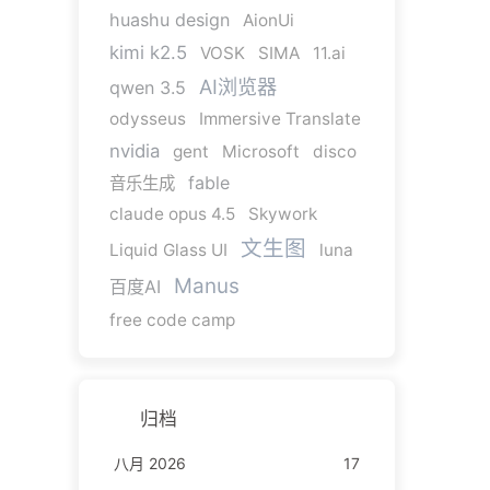
huashu design
AionUi
kimi k2.5
VOSK
SIMA
11.ai
AI浏览器
qwen 3.5
odysseus
Immersive Translate
nvidia
gent
Microsoft
disco
fable
音乐生成
claude opus 4.5
Skywork
文生图
Liquid Glass UI
luna
Manus
百度AI
free code camp
归档
八月 2026
17