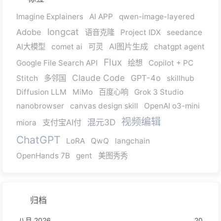
Imagine Explainers
AI APP
qwen-image-layered
longcat
Adobe
语音克隆
Project IDX
seedance
AI图片生成
AI大模型
comet ai
可灵
chatgpt agent
Flux
Google File Search API
绘想
Copilot + PC
Claude Code
GPT-4o
Stitch
多邻国
skillhub
Diffusion LLM
MiMo
百度心响
Grok 3 Studio
nanobrowser
canvas design skill
OpenAI o3-mini
视频编辑
混元3D
支付宝AI付
miora
ChatGPT
LoRA
QwQ
langchain
OpenHands 7B
gent
美图秀秀
归档
八月 2026
20