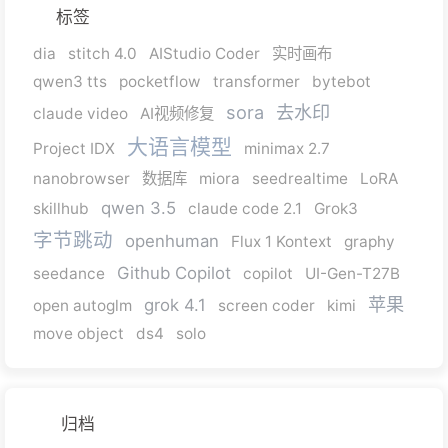
标签
dia
stitch 4.0
AIStudio Coder
实时画布
qwen3 tts
pocketflow
transformer
bytebot
sora
去水印
claude video
AI视频修复
大语言模型
Project IDX
minimax 2.7
nanobrowser
数据库
miora
seedrealtime
LoRA
qwen 3.5
skillhub
claude code 2.1
Grok3
字节跳动
openhuman
Flux 1 Kontext
graphy
Github Copilot
seedance
copilot
UI-Gen-T27B
苹果
grok 4.1
open autoglm
screen coder
kimi
move object
ds4
solo
归档