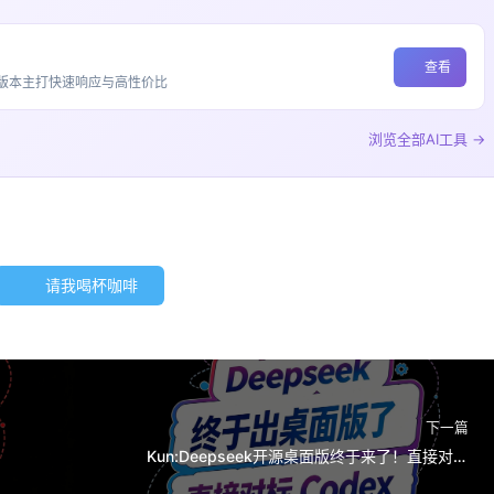
查看
ash版本主打快速响应与高性价比
浏览全部AI工具 →
请我喝杯咖啡
下一篇
Kun:Deepseek开源桌面版终于来了！直接对标
Codex！