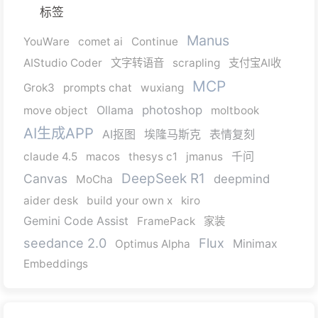
标签
Manus
YouWare
comet ai
Continue
AIStudio Coder
文字转语音
scrapling
支付宝AI收
MCP
Grok3
prompts chat
wuxiang
Ollama
photoshop
move object
moltbook
AI生成APP
AI抠图
埃隆马斯克
表情复刻
千问
claude 4.5
macos
thesys c1
jmanus
DeepSeek R1
Canvas
deepmind
MoCha
aider desk
build your own x
kiro
Gemini Code Assist
FramePack
家装
seedance 2.0
Flux
Minimax
Optimus Alpha
Embeddings