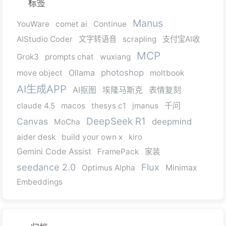
标签
Manus
YouWare
comet ai
Continue
AIStudio Coder
文字转语音
scrapling
支付宝AI收
MCP
Grok3
prompts chat
wuxiang
Ollama
photoshop
move object
moltbook
AI生成APP
AI抠图
埃隆马斯克
表情复刻
千问
claude 4.5
macos
thesys c1
jmanus
DeepSeek R1
Canvas
deepmind
MoCha
aider desk
build your own x
kiro
Gemini Code Assist
FramePack
家装
seedance 2.0
Flux
Minimax
Optimus Alpha
Embeddings