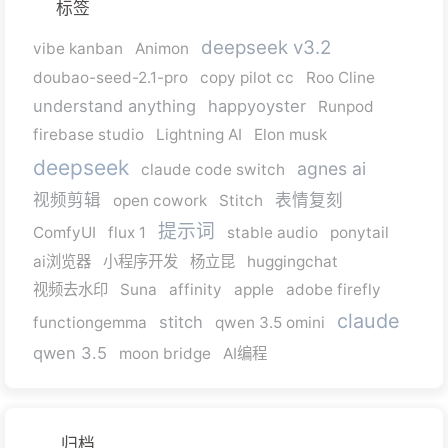
标签
deepseek v3.2
vibe kanban
Animon
doubao-seed-2.1-pro
copy pilot cc
Roo Cline
understand anything
happyoyster
Runpod
firebase studio
Lightning AI
Elon musk
deepseek
agnes ai
claude code switch
视频剪辑
表情复刻
open cowork
Stitch
提示词
ComfyUI
flux 1
stable audio
ponytail
ai浏览器
小程序开发
杨立昆
huggingchat
视频去水印
Suna
affinity
apple
adobe firefly
claude
stitch
functiongemma
qwen 3.5 omini
qwen 3.5
moon bridge
AI编程
归档