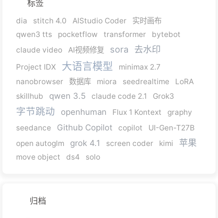
标签
dia
stitch 4.0
AIStudio Coder
实时画布
qwen3 tts
pocketflow
transformer
bytebot
sora
去水印
claude video
AI视频修复
大语言模型
Project IDX
minimax 2.7
nanobrowser
数据库
miora
seedrealtime
LoRA
qwen 3.5
skillhub
claude code 2.1
Grok3
字节跳动
openhuman
Flux 1 Kontext
graphy
Github Copilot
seedance
copilot
UI-Gen-T27B
苹果
grok 4.1
open autoglm
screen coder
kimi
move object
ds4
solo
归档