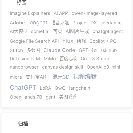
标签
Imagine Explainers
AI APP
qwen-image-layered
longcat
Adobe
语音克隆
Project IDX
seedance
AI图片生成
AI大模型
comet ai
可灵
chatgpt agent
Flux
Google File Search API
绘想
Copilot + PC
Claude Code
GPT-4o
Stitch
多邻国
skillhub
Diffusion LLM
MiMo
百度心响
Grok 3 Studio
nanobrowser
canvas design skill
OpenAI o3-mini
视频编辑
混元3D
支付宝AI付
miora
ChatGPT
LoRA
QwQ
langchain
OpenHands 7B
gent
美图秀秀
归档