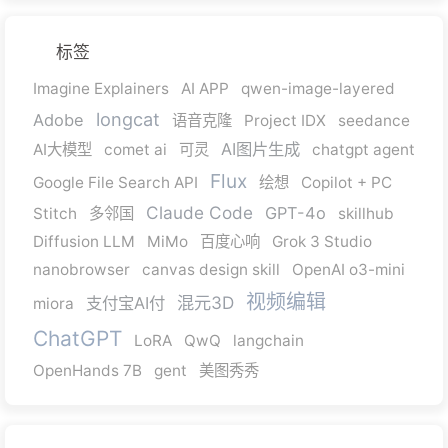
标签
Imagine Explainers
AI APP
qwen-image-layered
longcat
Adobe
语音克隆
Project IDX
seedance
AI图片生成
AI大模型
comet ai
可灵
chatgpt agent
Flux
Google File Search API
绘想
Copilot + PC
Claude Code
GPT-4o
Stitch
多邻国
skillhub
Diffusion LLM
MiMo
百度心响
Grok 3 Studio
nanobrowser
canvas design skill
OpenAI o3-mini
视频编辑
混元3D
支付宝AI付
miora
ChatGPT
LoRA
QwQ
langchain
OpenHands 7B
gent
美图秀秀