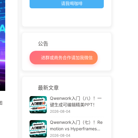
请我喝咖啡
公告
进群或商务合作请加我微信
最新文章
Qwenwork入门（八）！一
图
键生成可编辑精美PPT！
2026-08-04
Qwenwork入门（七）！Re
motion vs Hyperframes！A
I视频神器！
2026-08-04