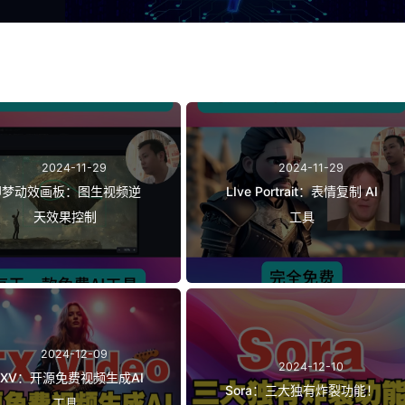
2024-11-29
2024-11-29
即梦动效画板：图生视频逆
LIve Portrait：表情复制 AI
天效果控制
工具
2024-12-09
2024-12-10
TXV：开源免费视频生成AI
Sora：三大独有炸裂功能！
工具