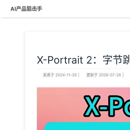
AI产品狙击手
X-Portrait 2
发表于
2024-11-29
|
更新于
2026-07-26
|