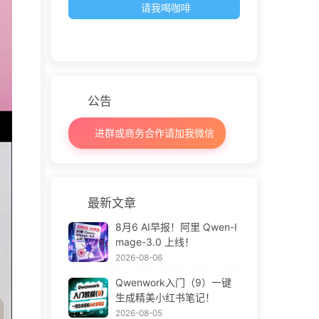
请我喝咖啡
公告
进群或商务合作请加我微信
最新文章
8月6 AI早报！阿里 Qwen-I
mage-3.0 上线！
2026-08-06
Qwenwork入门（9）一键
生成精美小红书笔记！
2026-08-05