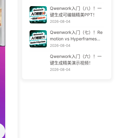
Qwenwork入门（八）！一
键生成可编辑精美PPT！
2026-08-04
Qwenwork入门（七）！Re
motion vs Hyperframes！A
I视频神器！
2026-08-04
Qwenwork入门（六）！一
键生成精美演示视频！
2026-08-04