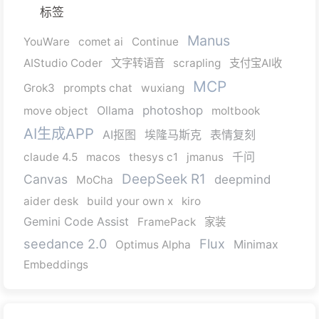
标签
Manus
YouWare
comet ai
Continue
AIStudio Coder
文字转语音
scrapling
支付宝AI收
MCP
Grok3
prompts chat
wuxiang
Ollama
photoshop
move object
moltbook
AI生成APP
AI抠图
埃隆马斯克
表情复刻
千问
claude 4.5
macos
thesys c1
jmanus
DeepSeek R1
Canvas
deepmind
MoCha
aider desk
build your own x
kiro
Gemini Code Assist
FramePack
家装
seedance 2.0
Flux
Minimax
Optimus Alpha
Embeddings