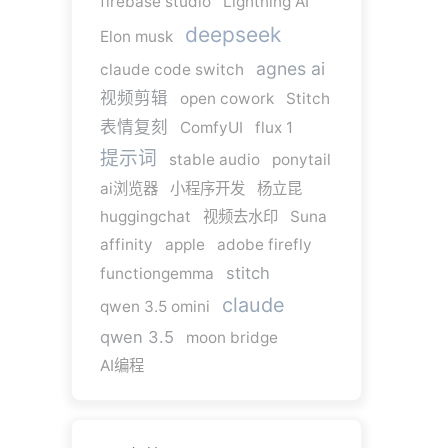
firebase studio
Lightning AI
deepseek
Elon musk
agnes ai
claude code switch
视频剪辑
open cowork
Stitch
表情复刻
ComfyUI
flux 1
提示词
stable audio
ponytail
ai浏览器
小程序开发
杨立昆
huggingchat
视频去水印
Suna
affinity
apple
adobe firefly
stitch
functiongemma
claude
qwen 3.5 omini
qwen 3.5
moon bridge
AI编程