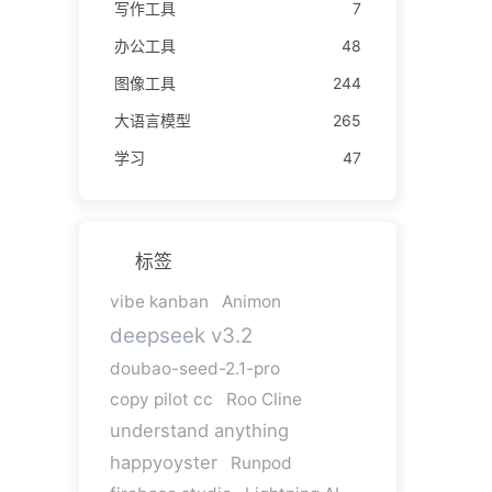
写作工具
7
办公工具
48
图像工具
244
大语言模型
265
学习
47
标签
vibe kanban
Animon
deepseek v3.2
doubao-seed-2.1-pro
copy pilot cc
Roo Cline
understand anything
happyoyster
Runpod