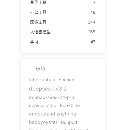
写作工具
7
办公工具
48
图像工具
244
大语言模型
265
学习
47
标签
vibe kanban
Animon
deepseek v3.2
doubao-seed-2.1-pro
copy pilot cc
Roo Cline
understand anything
happyoyster
Runpod