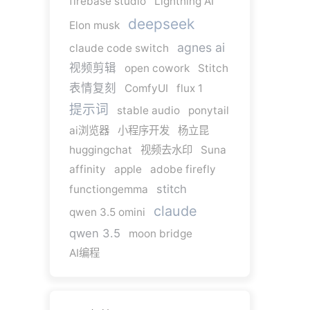
firebase studio
Lightning AI
deepseek
Elon musk
agnes ai
claude code switch
视频剪辑
open cowork
Stitch
表情复刻
ComfyUI
flux 1
提示词
stable audio
ponytail
ai浏览器
小程序开发
杨立昆
huggingchat
视频去水印
Suna
affinity
apple
adobe firefly
stitch
functiongemma
claude
qwen 3.5 omini
qwen 3.5
moon bridge
AI编程