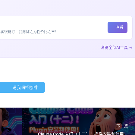
查看
ss加持其实很能打！我愿称之为性价比之王！
浏览全部AI工具 →
请我喝杯咖啡
下一篇
！
Claude Code 入门（十二）！插件安装和使用！