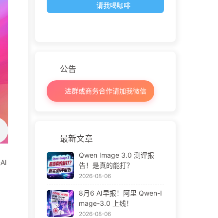
请我喝咖啡
公告
进群或商务合作请加我微信
最新文章
Qwen Image 3.0 测评报
AI
告！是真的能打？
2026-08-06
8月6 AI早报！阿里 Qwen-I
mage-3.0 上线！
2026-08-06