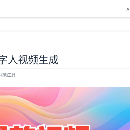
A
数字人视频生成
视频工具