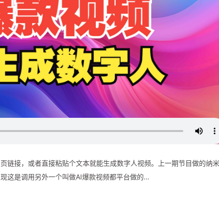
页链接，或者直接粘贴个文本就能生成数字人视频。上一期节目做的纳米
现这是调用另外一个叫做AI爆款视频都平台做的…