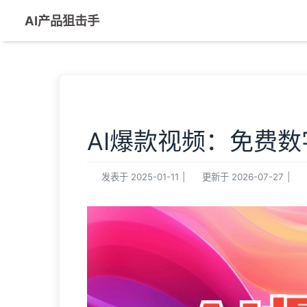
AI产品狙击手
AI爆款视频：免费
发表于
2025-01-11
|
更新于
2026-07-27
|