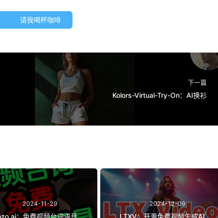
请我喝杯咖啡
下一篇
Kolors-Virtual-Try-On：AI换衫
2024-11-29
2024-12-09
ozo ai：免费视频台词语音
LTXV：开源免费视频生成AI