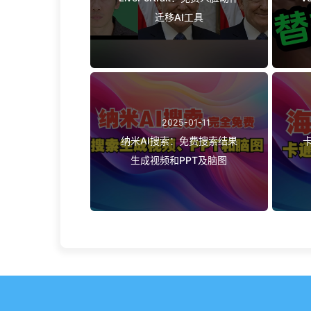
迁移AI工具
2025-01-11
纳米AI搜索：免费搜索结果
生成视频和PPT及脑图