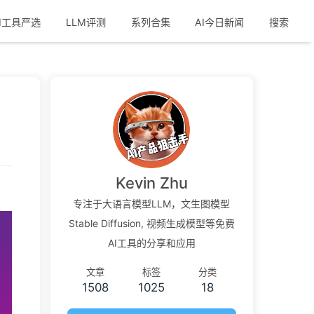
I工具严选
LLM评测
系列合集
AI今日新闻
搜索
Kevin Zhu
专注于大语言模型LLM，文生图模型
Stable Diffusion, 视频生成模型等免费
AI工具的分享和应用
文章
标签
分类
1508
1025
18