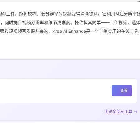
质增强的AI工具，能将模糊、低分辨率的视频变得清晰锐利。它利用AI超分辨率
题，同时提升视频分辨率和细节清晰度。操作极其简单——上传视频，选
短视频画质提升来说，Krea AI Enhance是一个非常实用的在线工具
查看
浏览全部AI工具 →