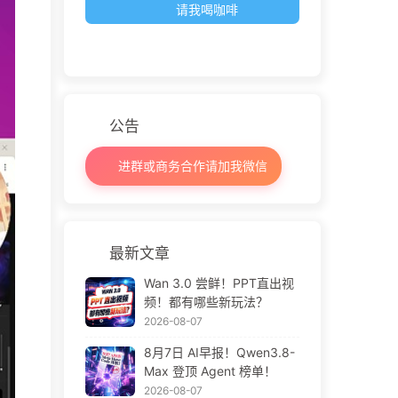
请我喝咖啡
公告
进群或商务合作请加我微信
最新文章
Wan 3.0 尝鲜！PPT直出视
频！都有哪些新玩法？
2026-08-07
8月7日 AI早报！Qwen3.8-
Max 登顶 Agent 榜单！
2026-08-07