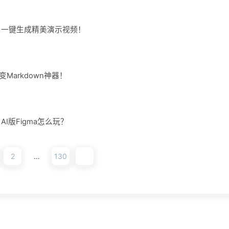
）！一键生成精美演示视频！
F秒变Markdown神器！
AI版Figma怎么玩？
2
…
130