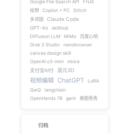
Flux
Google File Search API
绘想
Copilot + PC
Stitch
Claude Code
多邻国
GPT-4o
skillhub
Diffusion LLM
MiMo
百度心响
Grok 3 Studio
nanobrowser
canvas design skill
OpenAI o3-mini
miora
混元3D
支付宝AI付
ChatGPT
视频编辑
LoRA
QwQ
langchain
OpenHands 7B
gent
美图秀秀
归档