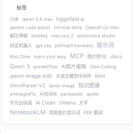
标签
higgsfield ai
小米
qwen 3.6 max
gemini code assist
chrome skills
OpenAI o3-mini
解压神器
shimmy
mercury 2
ominivoice studio
提示词
四足机器人
gpt oss
pdfmathtranslate
MCP
Roo Cline
learn your way
图片转3D
disco
Qwen 3
AI图片编辑
pocketflow
Vibe Coding
qwen image edit
kimi
大语言模型中间件
知识图谱
OmniParser V2
qwen image
animagraffs
AI自动化
pandawiki
qoder
AI Coder
Ollama
华为云码道
大学
NotebookLM
提取图片提示词
PDF 翻译