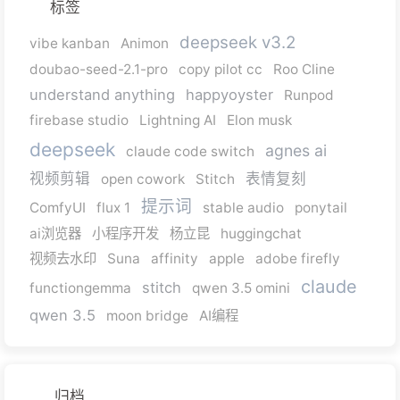
标签
deepseek v3.2
vibe kanban
Animon
doubao-seed-2.1-pro
copy pilot cc
Roo Cline
understand anything
happyoyster
Runpod
firebase studio
Lightning AI
Elon musk
deepseek
agnes ai
claude code switch
视频剪辑
表情复刻
open cowork
Stitch
提示词
ComfyUI
flux 1
stable audio
ponytail
ai浏览器
小程序开发
杨立昆
huggingchat
视频去水印
Suna
affinity
apple
adobe firefly
claude
stitch
functiongemma
qwen 3.5 omini
qwen 3.5
moon bridge
AI编程
归档